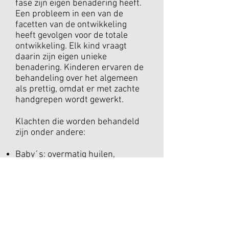
fase zijn eigen benadering heeft.
Een probleem in een van de
facetten van de ontwikkeling
heeft gevolgen voor de totale
ontwikkeling. Elk kind vraagt
daarin zijn eigen unieke
benadering. Kinderen ervaren de
behandeling over het algemeen
als prettig, omdat er met zachte
handgrepen wordt gewerkt.
Klachten die worden behandeld
zijn onder andere:
Baby´s: overmatig huilen,
overprikkeling, darmkrampjes,
veel spugen, voorkeursligging,
schedelproblematiek.
Kinderen: leer- en
gedragsproblemen, buikklachten,
bedplassen, slaapproblemen,